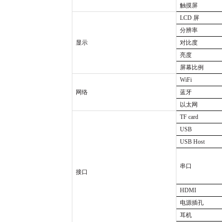
触摸屏
LCD
屏
分辨率
显示
对比度
亮度
屏幕比例
WiFi
网络
蓝牙
以太网
TF card
USB
USB Host
串口
接口
HDMI
电源插孔
耳机