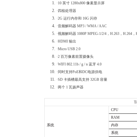
·10 英寸 1280x800 像素显示屏
·四核处理器
·2G 运行内存和 16G 闪存
·音频解码器 MP3 / WMA / AAC
·视频解码器 1080P MPEG-1/2/4，H.263，H.264，H
·HDMI 输出
·Micro USB 2.0
·2 百万像素前置摄像头
·WIFI 802.11b / g / n 蓝牙 4.0
·同时支持PoE和DC电源供电
·SD 卡插槽最高支持 32GB 容量
·两个 1 瓦扬声器
T
CPU
RAM
系统
内存
系统